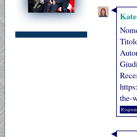
Kate
Nome
Titol
Auto
Giudi
Rece
https
the-w
Rispon