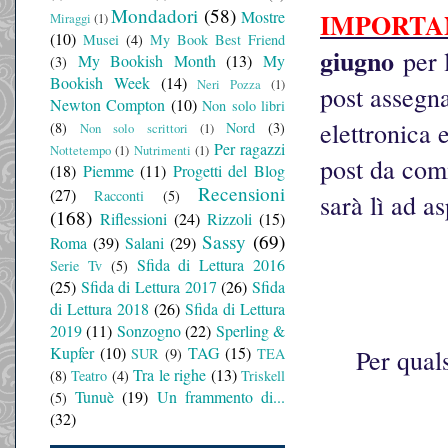
Mondadori
(58)
Mostre
IMPORTA
Miraggi
(1)
(10)
Musei
(4)
My Book Best Friend
giugno
per l
My Bookish Month
(13)
My
(3)
Bookish Week
(14)
Neri Pozza
(1)
post assegna
Newton Compton
(10)
Non solo libri
elettronica 
(8)
Nord
(3)
Non solo scrittori
(1)
Per ragazzi
Nottetempo
(1)
Nutrimenti
(1)
post da com
(18)
Piemme
(11)
Progetti del Blog
Recensioni
(27)
Racconti
(5)
sarà lì ad as
(168)
Riflessioni
(24)
Rizzoli
(15)
Sassy
(69)
Roma
(39)
Salani
(29)
Sfida di Lettura 2016
Serie Tv
(5)
(25)
Sfida di Lettura 2017
(26)
Sfida
di Lettura 2018
(26)
Sfida di Lettura
2019
(11)
Sonzogno
(22)
Sperling &
Kupfer
(10)
TAG
(15)
Per qual
SUR
(9)
TEA
Tra le righe
(13)
(8)
Teatro
(4)
Triskell
Tunuè
(19)
Un frammento di...
(5)
(32)