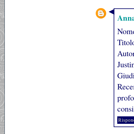
Ann
Nome
Tito
Auto
Justi
Giudi
Rece
profo
consi
Rispon