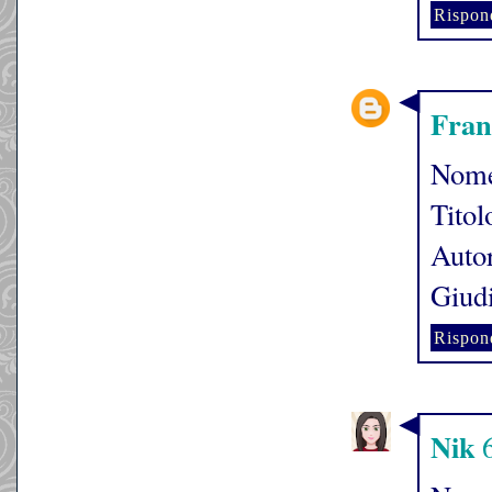
Rispon
Fran
Nome
Titol
Autor
Giudi
Rispon
Nik