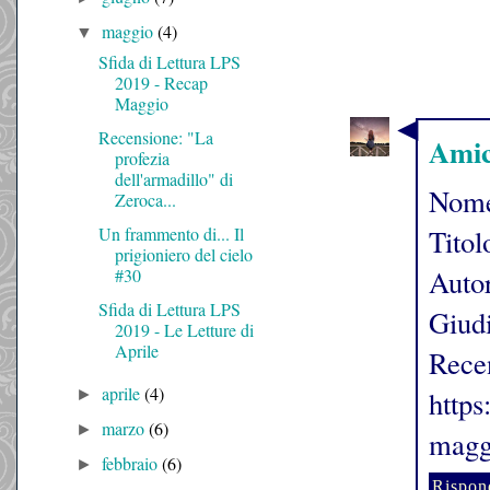
maggio
(4)
▼
Sfida di Lettura LPS
2019 - Recap
Maggio
Recensione: "La
Amic
profezia
dell'armadillo" di
Nome
Zeroca...
Un frammento di... Il
Titol
prigioniero del cielo
Auto
#30
Sfida di Lettura LPS
Giudi
2019 - Le Letture di
Aprile
Rece
aprile
(4)
https
►
marzo
(6)
►
maggi
febbraio
(6)
►
Rispon