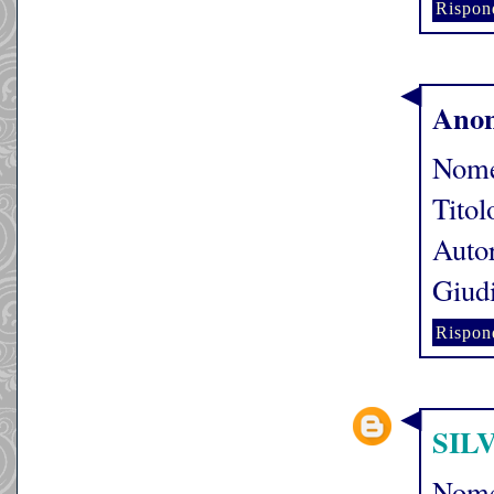
Rispon
Ano
Nome
Titol
Auto
Giudi
Rispon
SIL
Nome