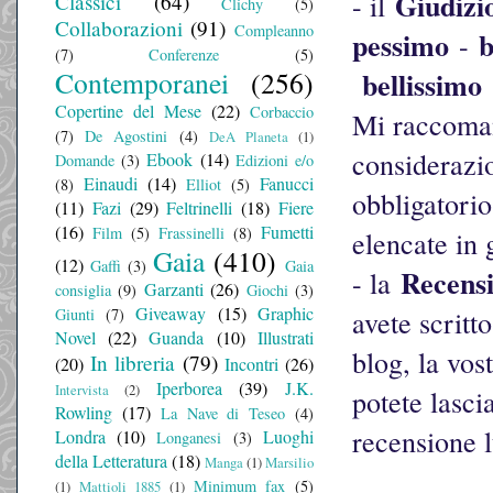
Giudizi
- il
Classici
(64)
Clichy
(5)
Collaborazioni
(91)
Compleanno
pessimo
b
-
(7)
Conferenze
(5)
Contemporanei
(256)
bellissimo
Copertine del Mese
(22)
Corbaccio
Mi raccomand
(7)
De Agostini
(4)
DeA Planeta
(1)
considerazio
Ebook
(14)
Domande
(3)
Edizioni e/o
Einaudi
(14)
Fanucci
(8)
Elliot
(5)
obbligatorio
(11)
Fazi
(29)
Feltrinelli
(18)
Fiere
(16)
Fumetti
Film
(5)
Frassinelli
(8)
elencate in 
Gaia
(410)
(12)
Gaffi
(3)
Gaia
Recens
- la
Garzanti
(26)
consiglia
(9)
Giochi
(3)
Giveaway
(15)
Graphic
avete scritt
Giunti
(7)
Novel
(22)
Guanda
(10)
Illustrati
blog, la vos
In libreria
(79)
(20)
Incontri
(26)
Iperborea
(39)
J.K.
Intervista
(2)
potete lasc
Rowling
(17)
La Nave di Teseo
(4)
recensione l
Londra
(10)
Luoghi
Longanesi
(3)
della Letteratura
(18)
Manga
(1)
Marsilio
Minimum fax
(5)
(1)
Mattioli 1885
(1)