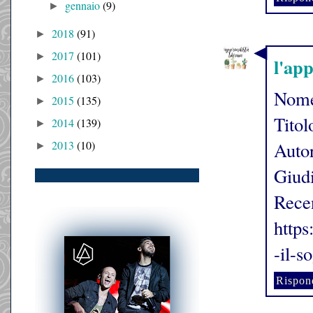
gennaio
(9)
►
2018
(91)
►
2017
(101)
►
l'ap
2016
(103)
►
Nome
2015
(135)
►
Titol
2014
(139)
►
2013
(10)
Autor
►
Giudi
Rece
https
-il-s
Rispon