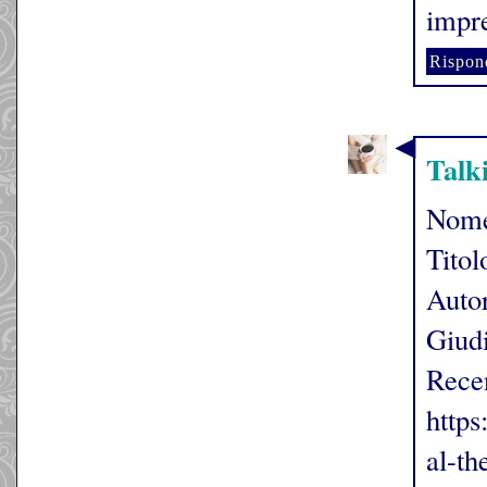
impre
Rispon
Talk
Nome
Tito
Auto
Giudi
Rece
https
al-t