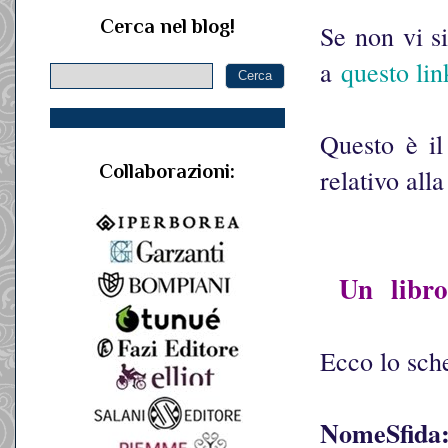
Cerca nel blog!
Se non vi si
a
questo lin
Questo è il
Collaborazioni:
relativo all
U
n
libr
Ecco lo sc
NomeSfida