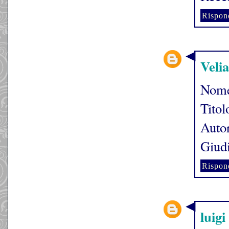
Rispon
Velia
Nome
Titol
Autor
Giudi
Rispon
luigi