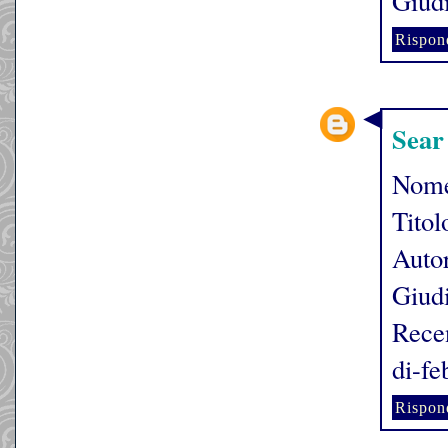
Giudi
Rispon
Sear
Nome
Titol
Autor
Giudi
Recen
di-f
Rispon