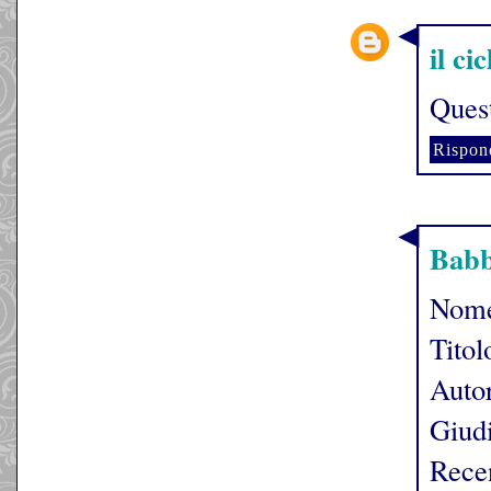
il ci
Quest
Rispon
Babb
Nome
Titol
Auto
Giudi
Rece