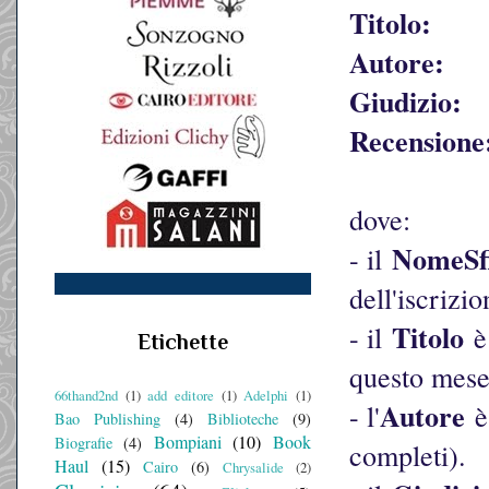
Titolo:
Autore:
Giudizio:
Recensione
dove:
NomeSf
- il
dell'iscrizio
Titolo
- il
è 
Etichette
questo mese
66thand2nd
(1)
add editore
(1)
Adelphi
(1)
Autore
- l'
è 
Bao Publishing
(4)
Biblioteche
(9)
Bompiani
(10)
Book
Biografie
(4)
completi).
Haul
(15)
Cairo
(6)
Chrysalide
(2)