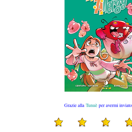
Grazie alla
Tunuè
per avermi inviato