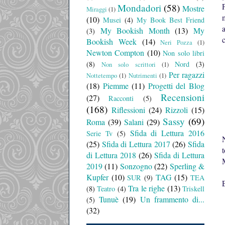
Mondadori
(58)
Mostre
Miraggi
(1)
(10)
Musei
(4)
My Book Best Friend
a
My Bookish Month
(13)
My
(3)
Bookish Week
(14)
Neri Pozza
(1)
Newton Compton
(10)
Non solo libri
(8)
Nord
(3)
Non solo scrittori
(1)
Per ragazzi
Nottetempo
(1)
Nutrimenti
(1)
(18)
Piemme
(11)
Progetti del Blog
Recensioni
(27)
Racconti
(5)
(168)
Riflessioni
(24)
Rizzoli
(15)
Sassy
(69)
Roma
(39)
Salani
(29)
Sfida di Lettura 2016
Serie Tv
(5)
(25)
Sfida di Lettura 2017
(26)
Sfida
di Lettura 2018
(26)
Sfida di Lettura
2019
(11)
Sonzogno
(22)
Sperling &
Kupfer
(10)
TAG
(15)
SUR
(9)
TEA
E
Tra le righe
(13)
(8)
Teatro
(4)
Triskell
Tunuè
(19)
Un frammento di...
(5)
(32)