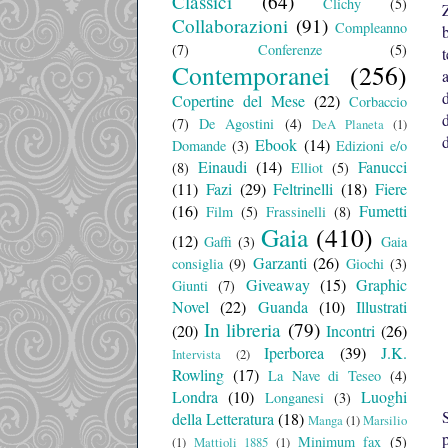
Classici
(64)
Clichy
(5)
Collaborazioni
(91)
Compleanno
(7)
Conferenze
(5)
t
Contemporanei
(256)
a
Copertine del Mese
(22)
Corbaccio
(7)
De Agostini
(4)
DeA Planeta
(1)
d
Ebook
(14)
Domande
(3)
Edizioni e/o
Einaudi
(14)
Fanucci
(8)
Elliot
(5)
(11)
Fazi
(29)
Feltrinelli
(18)
Fiere
(16)
Fumetti
Film
(5)
Frassinelli
(8)
Gaia
(410)
(12)
Gaffi
(3)
Gaia
Garzanti
(26)
consiglia
(9)
Giochi
(3)
Giveaway
(15)
Graphic
Giunti
(7)
Novel
(22)
Guanda
(10)
Illustrati
In libreria
(79)
(20)
Incontri
(26)
Iperborea
(39)
J.K.
Intervista
(2)
Rowling
(17)
La Nave di Teseo
(4)
Londra
(10)
Luoghi
Longanesi
(3)
della Letteratura
(18)
Manga
(1)
Marsilio
Minimum fax
(5)
(1)
Mattioli 1885
(1)