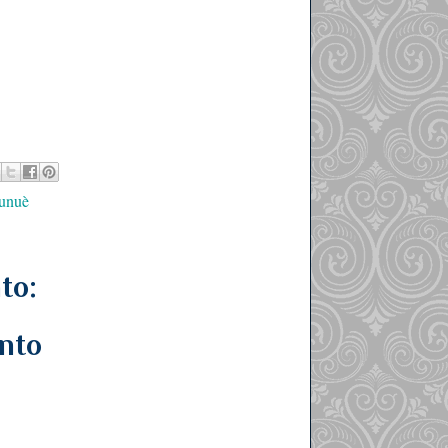
unuè
to:
nto