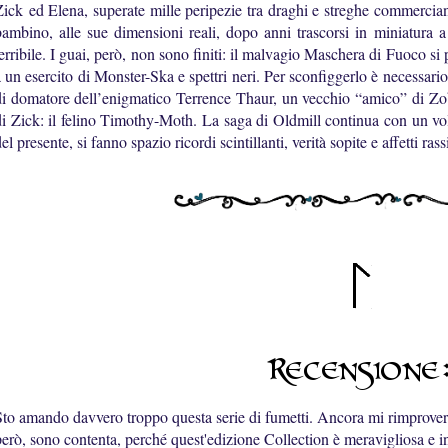
Zick
ed Elena, superate mille peripezie tra draghi e streghe commercianti
bambino, alle sue dimensioni reali, dopo anni trascorsi in miniatura a
erribile. I guai, però, non sono finiti: il malvagio Maschera di Fuoco si 
 un esercito di Monster-Ska e spettri neri. Per sconfiggerlo è necessario
di domatore dell’enigmatico Terrence Thaur, un vecchio “amico” di Zob,
di Zick: il felino Timothy-Moth. La saga di Oldmill continua con un vol
el presente, si fanno spazio ricordi scintillanti, verità sopite e affetti ra
Sto amando davvero troppo questa serie di fumetti. Ancora mi rimprover
però, sono contenta, perché quest'edizione Collection è meravigliosa e in l