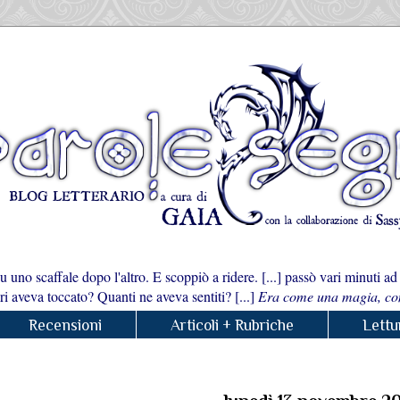
uno scaffale dopo l'altro. E scoppiò a ridere. [...] passò vari minuti ad
bri aveva toccato? Quanti ne aveva sentiti? [...]
Era come una magia, com
Recensioni
Articoli + Rubriche
Lettu