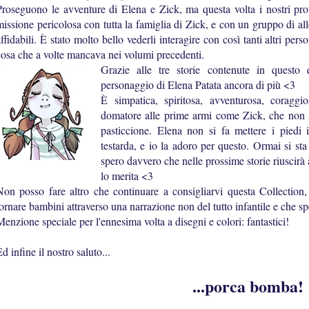
Proseguono le avventure di Elena e Zick, ma questa volta i nostri pro
missione pericolosa con tutta la famiglia di Zick, e con un gruppo di alle
ffidabili. È stato molto bello vederli interagire con così tanti altri pers
cosa che a volte mancava nei volumi precedenti.
Grazie alle tre storie contenute in quest
personaggio di Elena Patata ancora di più <3
È simpatica, spiritosa, avventurosa, coraggio
domatore alle prime armi come Zick, che non 
pasticcione. Elena non si fa mettere i piedi
testarda, e io la adoro per questo. Ormai si st
spero davvero che nelle prossime storie riuscirà
lo merita <3
Non posso fare altro che continuare a consigliarvi questa Collectio
tornare bambini attraverso una narrazione non del tutto infantile e che s
Menzione speciale per l'ennesima volta a disegni e colori: fantastici!
d infine il nostro saluto...
...porca bomba!