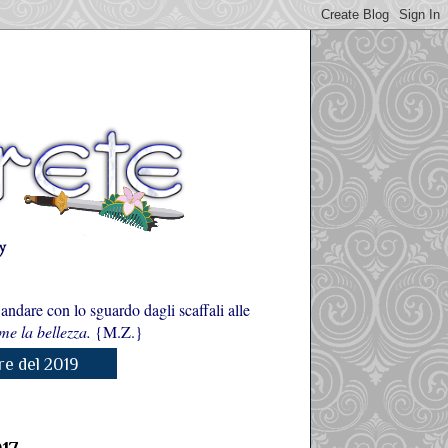
 andare con lo sguardo dagli scaffali alle
e la bellezza.
{M.Z.}
re del 2019