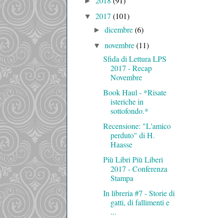
2018
(91)
►
2017
(101)
▼
dicembre
(6)
►
novembre
(11)
▼
Sfida di Lettura LPS
2017 - Recap
Novembre
Book Haul - *Risate
isteriche in
sottofondo.*
Recensione: "L'amico
perduto" di H.
Haasse
Più Libri Più Liberi
2017 - Conferenza
Stampa
In libreria #7 - Storie di
gatti, di fallimenti e
...