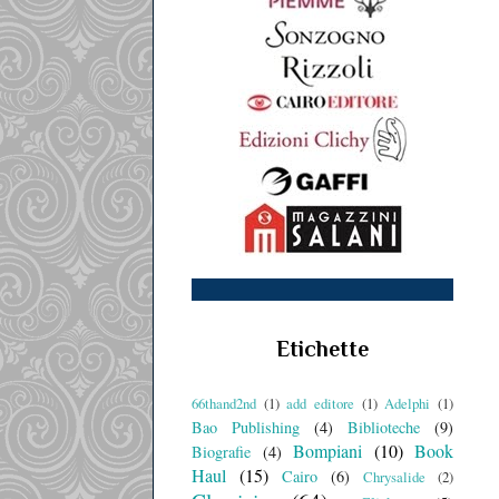
Etichette
66thand2nd
(1)
add editore
(1)
Adelphi
(1)
Bao Publishing
(4)
Biblioteche
(9)
Bompiani
(10)
Book
Biografie
(4)
Haul
(15)
Cairo
(6)
Chrysalide
(2)