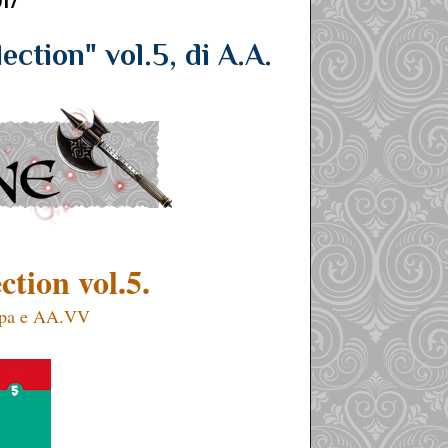
017
ction" vol.5, di A.A.
ction vol.5.
epa e AA.VV